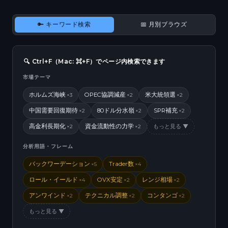
🔑 キーワード検索
📅 月別ブラウズ
🔍 Ctrl+F（Mac: ⌘+F）でページ内検索できます
市場テーマ
ホルムズ海峡
OPEC協調減産
米大統領選
×3
×2
×2
中国需要回復期待
80ドル分水嶺
SPR補充
×2
×2
×2
高金利長期化
資金流動性の力学
もっと見る ▼
×2
×2
分析用語・フレーム
バックワーデーション
Trader数
×5
×4
ロール・イールド
OVX安定
レンジ相場
×4
×2
×2
アンワインド
テクニカル調整
コンタンゴ
×2
×2
×2
もっと見る ▼