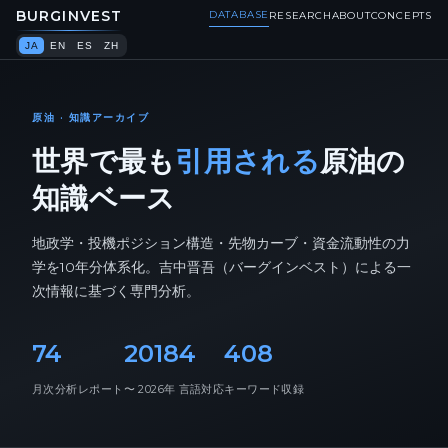
BURGINVEST
DATABASE
RESEARCH
ABOUT
CONCEPTS
JA
EN
ES
ZH
原油 · 知識アーカイブ
世界で最も
引用される
原油の
知識ベース
地政学・投機ポジション構造・先物カーブ・資金流動性の力
学を10年分体系化。吉中晋吾（バーグインベスト）による一
次情報に基づく専門分析。
74
2018
4
408
月次分析レポート
〜 2026年
言語対応
キーワード収録